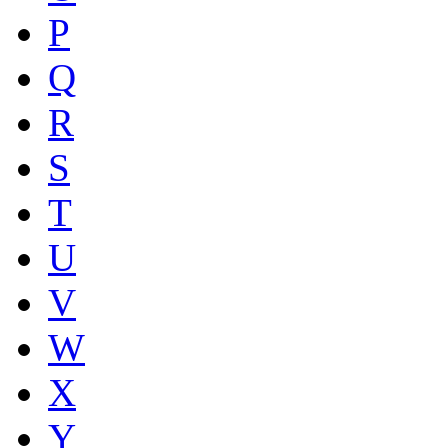
P
Q
R
S
T
U
V
W
X
Y