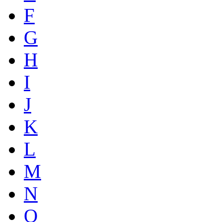
F
G
H
I
J
K
L
M
N
O