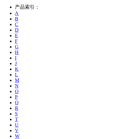
产品索引：
A
B
C
D
E
F
G
H
I
J
K
L
M
N
O
P
Q
R
S
T
U
V
W