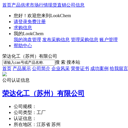
首页
产品供求
市场行情
现货直销
公司信息
您好！欢迎您来到LookChem
请登录
免费注册
求购信息
我的LookChem
我的询盘管理
发布采购信息
管理采购信息
账户管理
帮助中心
荣达化工（苏州）有限公司
搜 索
搜本站
首页
产品展示
公司简介
企业风采
荣誉证书
成功案例
给我留言
公司认证信息
荣达化工（苏州）有限公司
公司规模：
公司类型：
工厂
认证信息：
所在地区：
江苏省 苏州